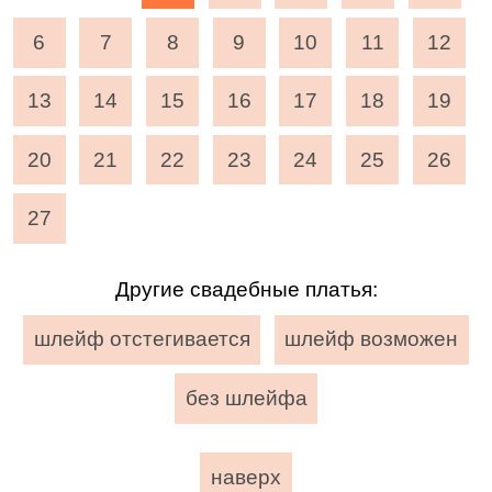
6
7
8
9
10
11
12
13
14
15
16
17
18
19
20
21
22
23
24
25
26
27
Другие свадебные платья:
шлейф отстегивается
шлейф возможен
без шлейфа
наверх