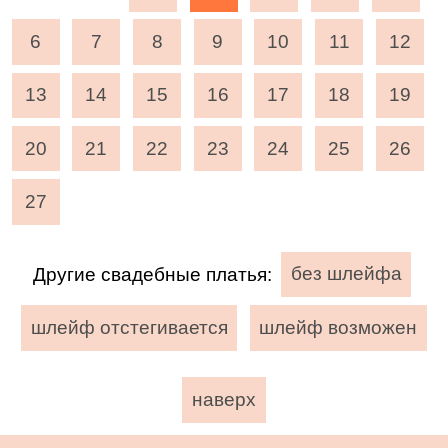
6
7
8
9
10
11
12
13
14
15
16
17
18
19
20
21
22
23
24
25
26
27
Другие свадебные платья:
без шлейфа
шлейф отстегивается
шлейф возможен
наверх