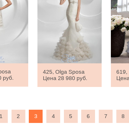
posa
425, Olga Sposa
619,
 руб.
Цена 28 980 руб.
Цена
1
2
3
4
5
6
7
8