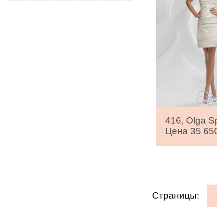
416, Olga S
Цена 35 650
Страницы: