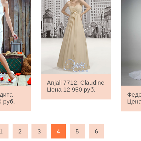
Anjali 7712, Claudine
Цена 12 950 руб.
дита
Феде
 руб.
Цена
1
2
3
4
5
6