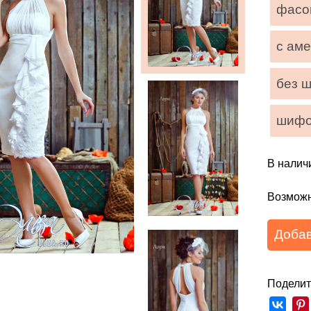
фасо
с ам
без 
шиф
В налич
Возможн
Добав
Поделит