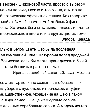
з верхней шифоновой части, просто с вырезом
лье или цепочку можно было бы надеть. Но не
ой потрясающе эффектной спинки. Как говорится,
, мой любимый размер, мой любимый фасон.
чта. Хотелось бы знать, выполнялось ли платье
 в белоснежном цвете или в других цветах тоже.
Эллора, Канада
олько в белом цвете. Это была последняя
ная компанией Ольги Фатурович перед продажей
 Возможно, если бы марка принадлежала бы ей
е стали бы шить в разных цветах.
Ирина, свадебный салон «Эльза», Москва
юсь этим гармонично созданным образом — и
м убором с вуалеткой, и прической, и туфли
ье. Единственное, украшение на шею в таком
 а я добавила бы еще жемчужные серьги-
ие длинные серебряные серьги. А модель чем-то