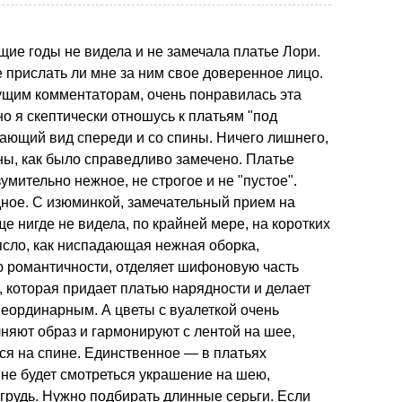
щие годы не видела и не замечала платье Лори.
е прислать ли мне за ним свое доверенное лицо.
ущим комментаторам, очень понравилась эта
но я скептически отношусь к платьям "под
ающий вид спереди и со спины. Ничего лишнего,
ы, как было справедливо замечено. Платье
умительно нежное, не строгое и не "пустое".
дное. С изюминкой, замечательный прием на
ще нигде не видела, по крайней мере, на коротких
ясло, как ниспадающая нежная оборка,
 романтичности, отделяет шифоновую часть
, которая придает платью нарядности и делает
неординарным. А цветы с вуалеткой очень
няют образ и гармонируют с лентой на шее,
ся на спине. Единственное — в платьях
не будет смотреться украшение на шею,
 грудь. Нужно подбирать длинные серьги. Если