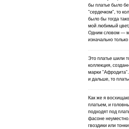
бы платье было бе
"сердечком", то ко
было бы тогда так
мой любимый цвет
Одним словом — ме
изначально только
Это платье шили т
коллекция, создан
марки "Афродита".
и дальше, то плать
Как же я восхища
платьем, и головны
подходят под плат
фасоне неуместно,
гвоздики или тонк