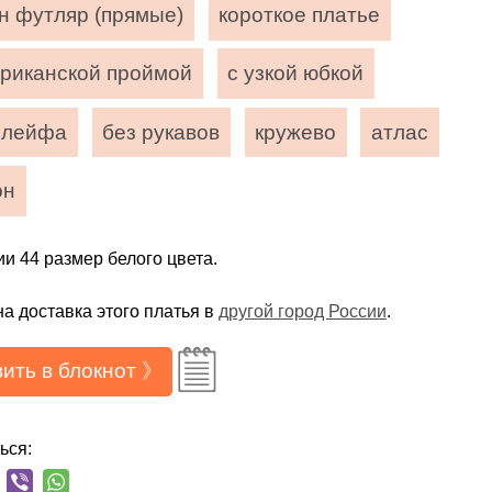
н футляр (прямые)
короткое платье
ериканской проймой
с узкой юбкой
шлейфа
без рукавов
кружево
атлас
он
ии 44 размер белого цвета.
а доставка этого платья в
другой город России
.
ить в блокнот 》
ься: