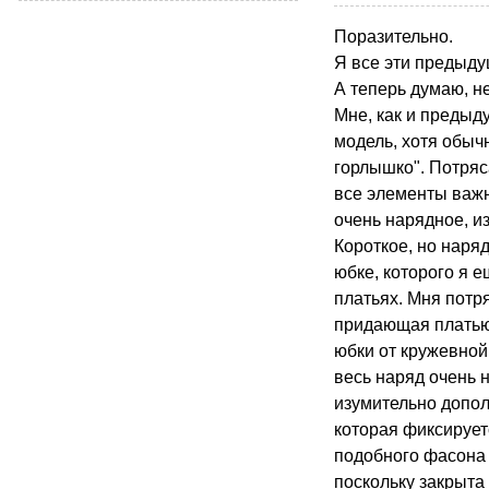
Поразительно.
Я все эти предыду
А теперь думаю, н
Мне, как и предыд
модель, хотя обыч
горлышко". Потряс
все элементы важн
очень нарядное, из
Короткое, но наря
юбке, которого я е
платьях. Мня потр
придающая платью
юбки от кружевной
весь наряд очень 
изумительно допол
которая фиксирует
подобного фасона 
поскольку закрыта