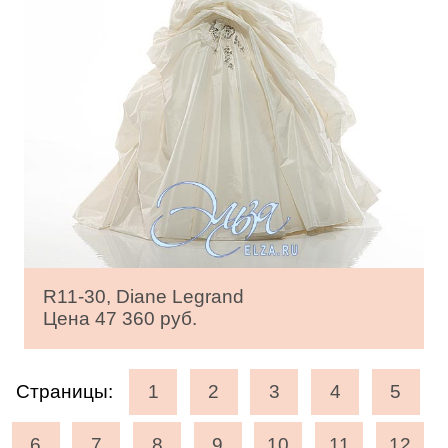
R11-30, Diane Legrand
Цена 47 360 руб.
Страницы:
1
2
3
4
5
6
7
8
9
10
11
12