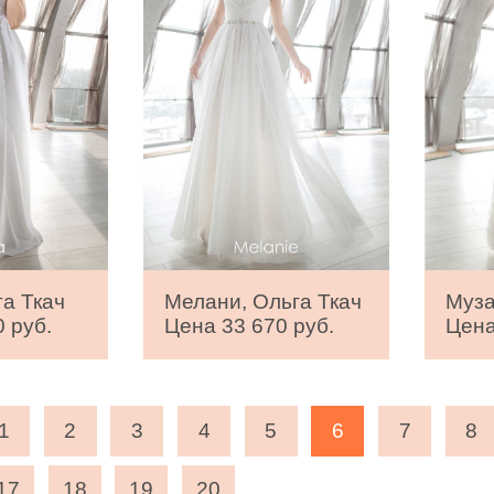
га Ткач
Мелани, Ольга Ткач
Муза
 руб.
Цена 33 670 руб.
Цена
1
2
3
4
5
6
7
8
17
18
19
20