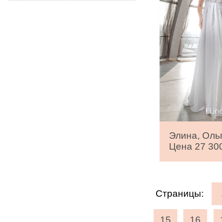
Элина, Оль
Цена 27 300
Страницы:
15
16