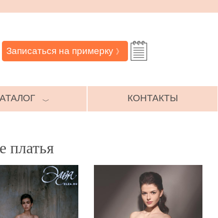
Записаться на примерку
》
АТАЛОГ
КОНТАКТЫ
﹀
е платья