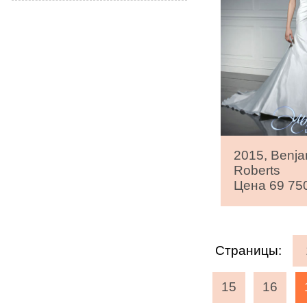
2015, Benja
Roberts
Цена 69 750
Страницы:
15
16