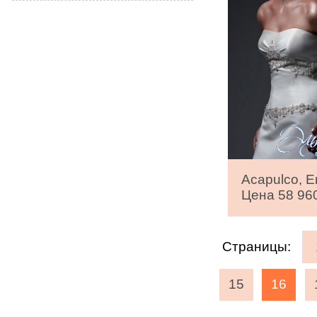
Acapulco, E
Цена 58 960
Страницы:
15
16