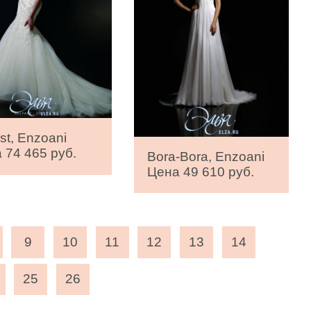
st, Enzoani
 74 465 руб.
Bora-Bora, Enzoani
Цена 49 610 руб.
9
10
11
12
13
14
25
26