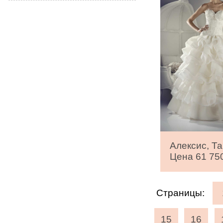
Алексис, Та
Цена 61 750
Страницы:
15
16