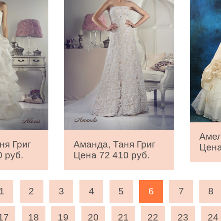
Амел
ня Григ
Аманда, Таня Григ
Цена
 руб.
Цена 72 410 руб.
1
2
3
4
5
6
7
8
17
18
19
20
21
22
23
24