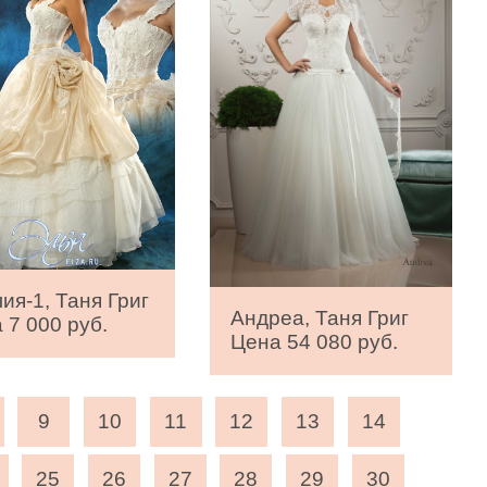
ия-1, Таня Григ
Андреа, Таня Григ
 7 000 руб.
Цена 54 080 руб.
9
10
11
12
13
14
25
26
27
28
29
30