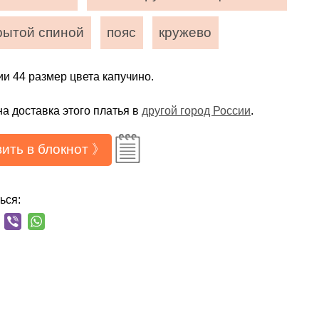
рытой спиной
пояс
кружево
ии 44 размер цвета капучино.
а доставка этого платья в
другой город России
.
ить в блокнот 》
ься: