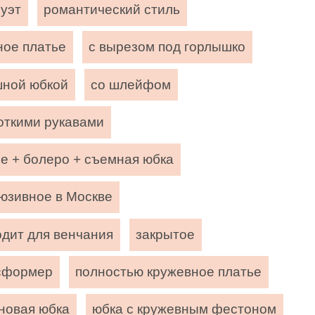
луэт
романтический стиль
ное платье
с вырезом под горлышко
шной юбкой
со шлейфом
откими рукавами
е + болеро + съемная юбка
люзивное в Москве
одит для венчания
закрытое
сформер
полностью кружевное платье
новая юбка
юбка с кружевным фестоном