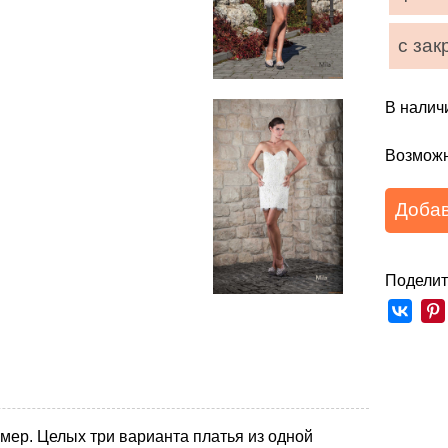
с зак
В налич
Возможн
Добав
Поделит
ер. Целых три варианта платья из одной