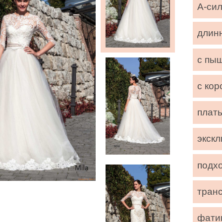
А-си
длин
с пы
с кор
плать
экск
подх
тран
фати