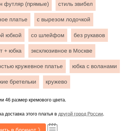
н футляр (прямые)
стиль звибел
ное платье
с вырезом лодочкой
ой юбкой
со шлейфом
без рукавов
т + юбка
эксклюзивное в Москве
остью кружевное платье
юбка с воланами
кие бретельки
кружево
ии 46 размер кремового цвета.
а доставка этого платья в
другой город России
.
ить в блокнот 》