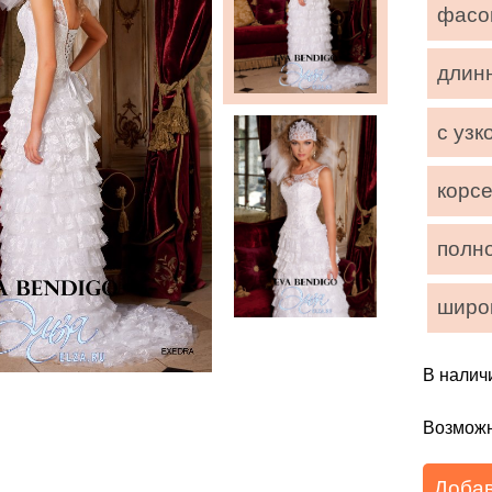
фасо
длин
с узк
корсе
полн
широ
В налич
Возможн
Добав