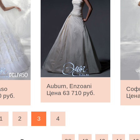
Auburn, Enzoani
aso
Софи
Цена 63 710 руб.
 руб.
Цена
1
2
3
4