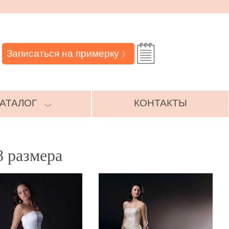
Записаться на примерку
》
АТАЛОГ
КОНТАКТЫ
﹀
8 размера