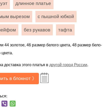
луэт
длинное платье
ямым вырезом
с пышной юбкой
лейфом
без рукавов
тафта
и 44 золотое, 46 размер белого цвета, 48 размер бело-
 цвета.
а доставка этого платья в
другой город России
.
ить в блокнот 》
ься: