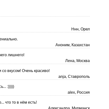
Ннн, Орел
гениально.
Аноним, Казахстан
чего лишнего!
Лена, Москва
и со вкусом! Очень красиво!
anja, Ставрополь
.. :)))))
alex, Россия
.. что то в нём есть!
Александра, Мурманск