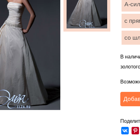
А-си
с пр
со ш
В наличи
золотого
Возможн
Добав
Поделит