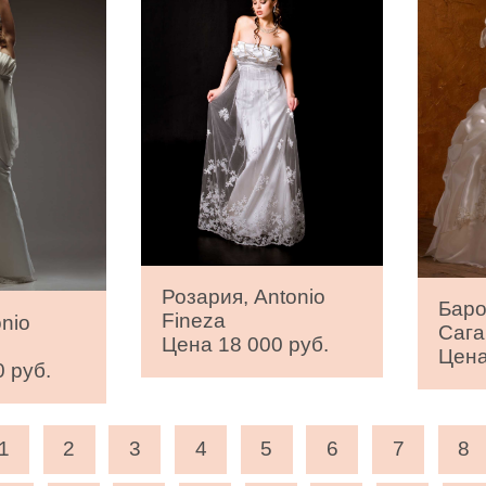
Розария, Antonio
Баро
Fineza
nio
Сага
Цена 18 000 руб.
Цена
 руб.
1
2
3
4
5
6
7
8