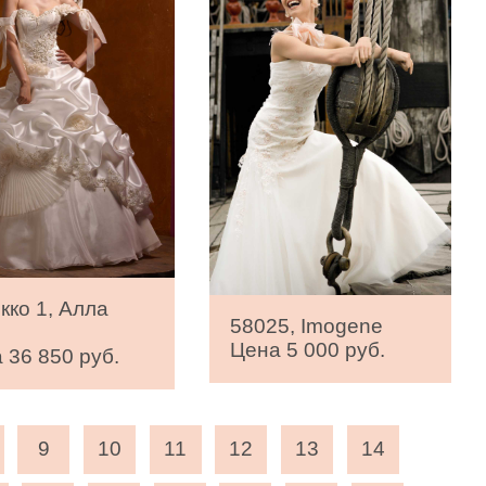
кко 1, Алла
58025, Imogene
Цена 5 000 руб.
 36 850 руб.
9
10
11
12
13
14