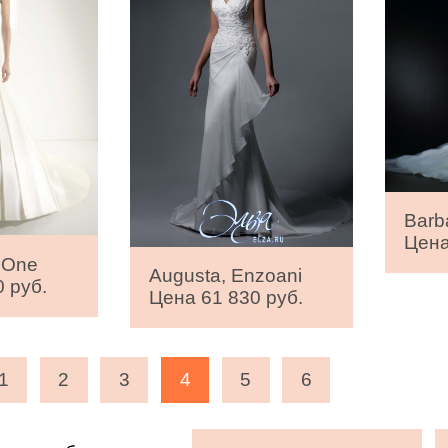
Barb
Цена
 One
Augusta, Enzoani
 руб.
Цена 61 830 руб.
1
2
3
4
5
6