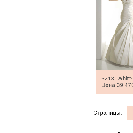
6213, White
Цена 39 470
Страницы: