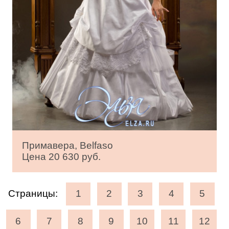
Примавера, Belfaso
Цена 20 630 руб.
Страницы:
1
2
3
4
5
6
7
8
9
10
11
12