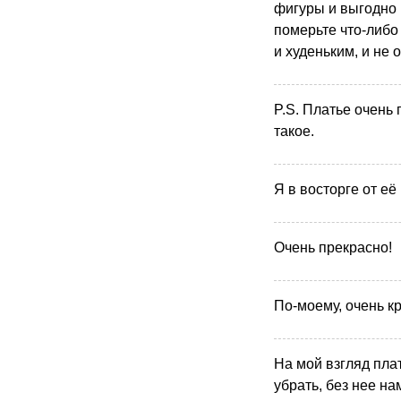
фигуры и выгодно 
померьте что-либо 
и худеньким, и не 
P.S. Платье очень
такое.
Я в восторге от её 
Очень прекрасно!
По-моему, очень к
На мой взгляд пла
убрать, без нее н