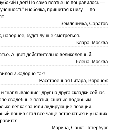
лубокий цвет! Но само платье не понравилось —
рученность" и юбочка, пришитая к низу — по-
т.
Земляничка, Саратов
, наверное, будет лучше смотреться.
Клара, Москва
атье. А цвет действительно великолепный.
Елена, Москва
вилось! Задорно так!
Расстроенная Гитара, Воронеж
 и "наплывающие" друг на друга складки сейчас
ропе свадебные платья, сшитые подобным
олько лет как заняли лидирующие позиции.
бный пошив стал все чаще встречаться и у наших
равится.
Марина, Санкт-Петербург