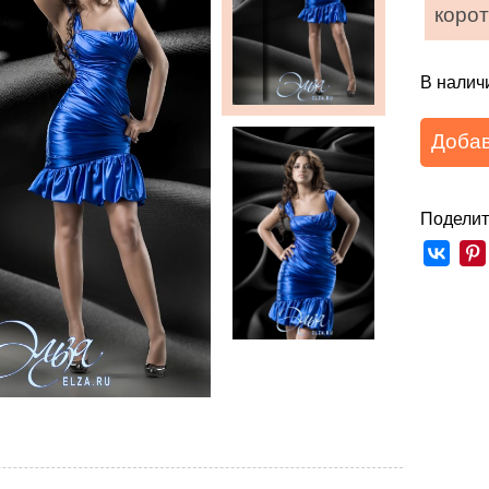
корот
В налич
Добав
Поделит