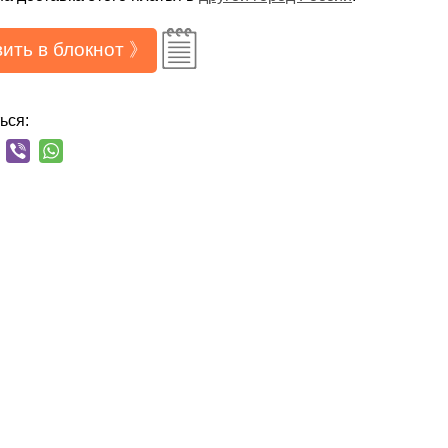
ить в блокнот 》
ься: