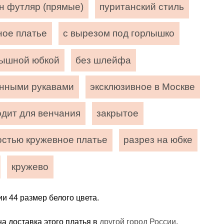
н футляр (прямые)
пуританский стиль
ное платье
с вырезом под горлышко
пышной юбкой
без шлейфа
инными рукавами
эксклюзивное в Москве
одит для венчания
закрытое
остью кружевное платье
разрез на юбке
кружево
ии 44 размер белого цвета.
а доставка этого платья в
другой город России
.