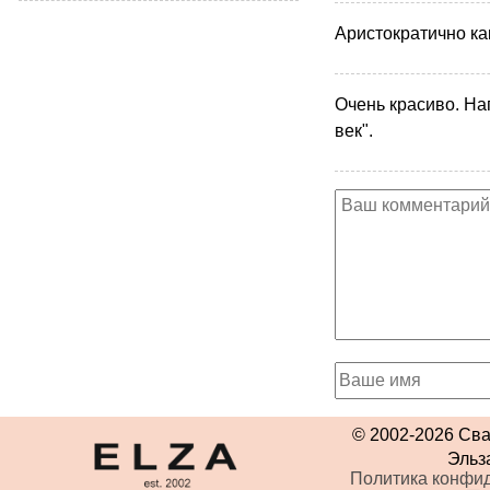
Аристократично ка
Очень красиво. Н
век".
© 2002-2026 Св
Эльз
Политика конфи