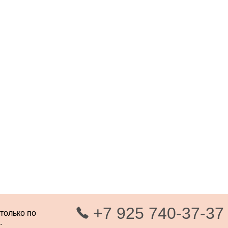
+7 925 740-37-37
 только по
.