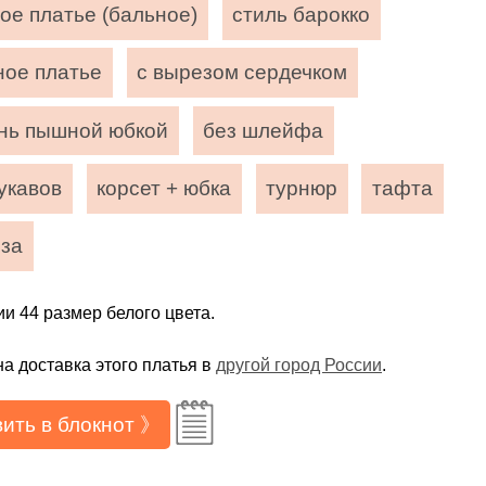
ое платье (бальное)
стиль барокко
ное платье
с вырезом сердечком
ень пышной юбкой
без шлейфа
укавов
корсет + юбка
турнюр
тафта
нза
ии 44 размер белого цвета.
а доставка этого платья в
другой город России
.
ить в блокнот 》