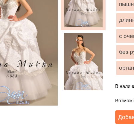
пышн
длин
с оч
без р
орга
В налич
Возможн
Добав