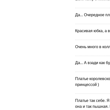
Да... Очередное п
Красивая юбка, а в
Очень много в кол
Да... А взади как б
Платье королевское
принцессой )
Платье так себе. Я
она и так пышная.