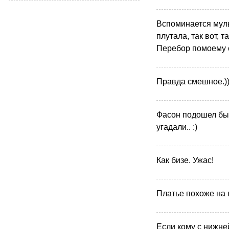
Вспоминается муль
плутала, так вот, т
Перебор помоему с
Правда смешное.))
Фасон подошел бы 
угадали.. :)
Как бизе. Ужас!
Платье похоже на ко
Если кому с нижней