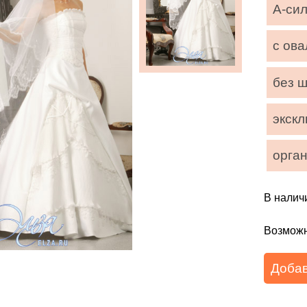
А-си
с ов
без 
экск
орга
В налич
Возможн
Добав