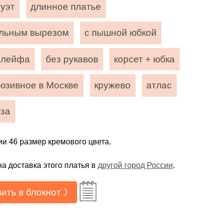
луэт
длинное платье
альным вырезом
с пышной юбкой
шлейфа
без рукавов
корсет + юбка
люзивное в Москве
кружево
атлас
нза
ии 46 размер кремового цвета.
а доставка этого платья в
другой город России
.
ить в блокнот 》