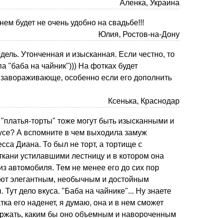
Аленка, Украина
нем будет не очень удобно на свадьбе!!!
Юлия, Ростов-на-Дону
дель. Утонченная и изысканная. Если честно, то
а "баба на чайник"))) На фотках будет
 завораживающе, особенно если его дополнить
Ксенька, Краснодар
и "платья-торты" тоже могут быть изысканными и
усе? А вспомните в чем выходила замуж
сса Диана. То был не торт, а тортище с
ткани устилавшими лестницу и в котором она
из автомобиля. Тем не менее его до сих пор
ают элегантным, необычным и достойным
 Тут дело вкуса. "Баба на чайнике"... Ну знаете
тка его наденет, я думаю, она и в нем сможет
ержать, каким бы оно объемным и навороченным