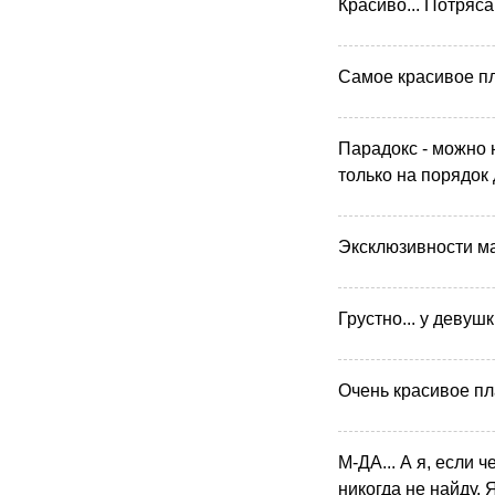
Красиво... Потряса
Самое красивое пла
Парадокс - можно 
только на порядок 
Эксклюзивности ма
Грустно... у девушк
Очень красивое пл
М-ДА... А я, если ч
никогда не найду. 