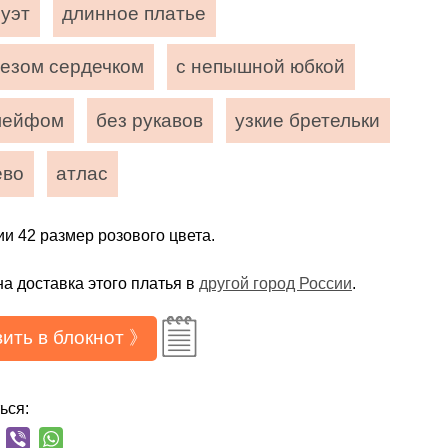
луэт
длинное платье
резом сердечком
с непышной юбкой
лейфом
без рукавов
узкие бретельки
ево
атлас
ии 42 размер розового цвета.
а доставка этого платья в
другой город России
.
ить в блокнот 》
ься: