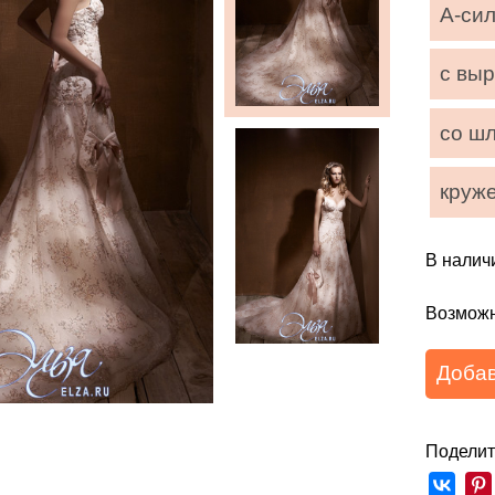
А-си
с вы
со ш
круж
В налич
Возможн
Добав
Поделит