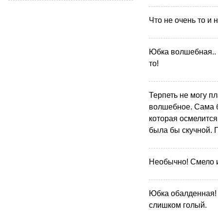
Что не очень то и 
Юбка волшебная.. 
то!
Терпеть не могу пл
волшебное. Сама б
которая осмелится.
была бы скучной. 
Необычно! Смело и
Юбка обалденная! Ч
слишком голый.