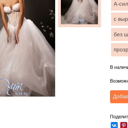
А-си
с вы
без 
проз
В налич
Возможн
Добав
Поделит