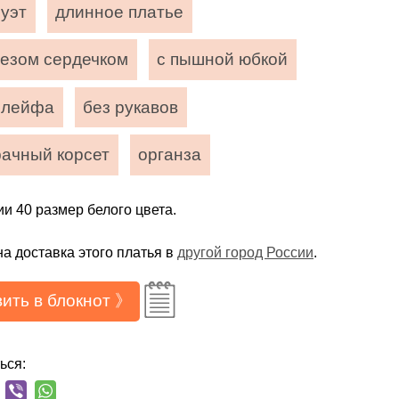
луэт
длинное платье
резом сердечком
с пышной юбкой
шлейфа
без рукавов
рачный корсет
органза
ии 40 размер белого цвета.
а доставка этого платья в
другой город России
.
ить в блокнот 》
ься: