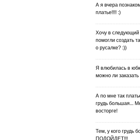
А я вчера познако
платье!!!! :)
Хочу в следующий 
помогли создать т
о русалке? :))
Я влюбилась в юбку
можно ли заказать
А по мне так плать
грудь большая... Мн
восторге!
Тем, у кого грудь 
ПОДОЙДЕТ!!!