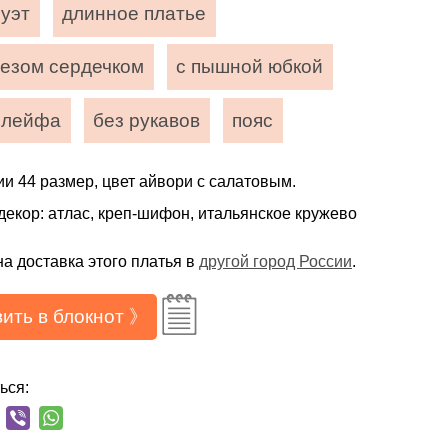
луэт
длинное платье
резом сердечком
с пышной юбкой
шлейфа
без рукавов
пояс
ии 44 размер, цвет айвори с салатовым.
 декор: атлас, креп-шифон, итальянское кружево
а доставка этого платья в
другой город России
.
ить в блокнот 》
ься: