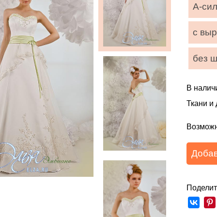
А-си
с вы
без 
В налич
Ткани и
Возможн
Добав
Поделит