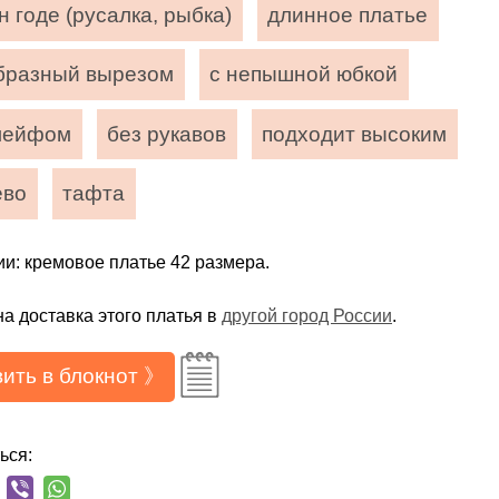
 годе (русалка, рыбка)
длинное платье
образный вырезом
с непышной юбкой
лейфом
без рукавов
подходит высоким
ево
тафта
ии: кремовое платье 42 размера.
а доставка этого платья в
другой город России
.
ить в блокнот 》
ься: