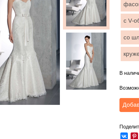
фасон
с V-
со ш
круж
В налич
Возможн
Добав
Поделит