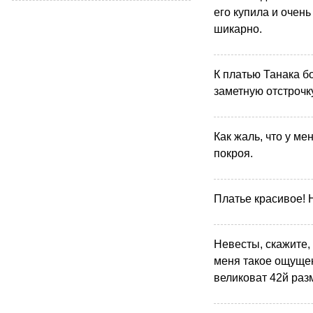
его купила и очень
шикарно.
К платью Танака б
заметную отстрочк
Как жаль, что у ме
покроя.
Платье красивое! Н
Невесты, скажите, 
меня такое ощущен
великоват 42й раз