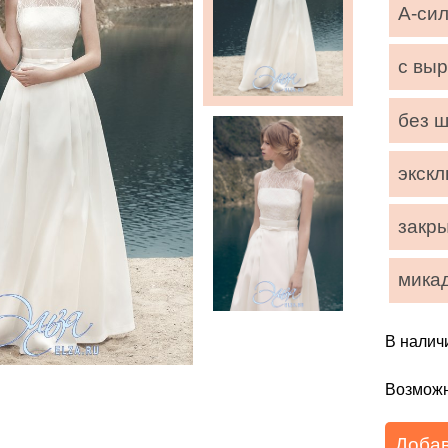
А-си
с вы
без 
экск
закр
мика
В налич
Возможн
Добав