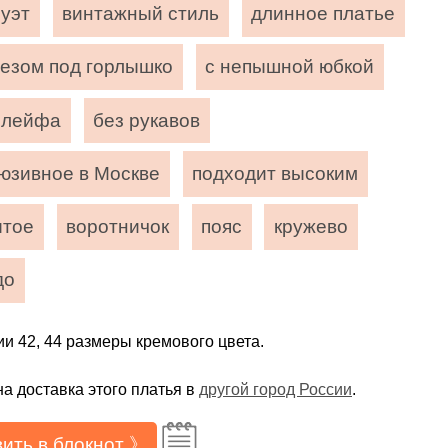
луэт
винтажный стиль
длинное платье
резом под горлышко
с непышной юбкой
шлейфа
без рукавов
люзивное в Москве
подходит высоким
ытое
воротничок
пояс
кружево
до
ии 42, 44 размеры кремового цвета.
а доставка этого платья в
другой город России
.
ить в блокнот 》