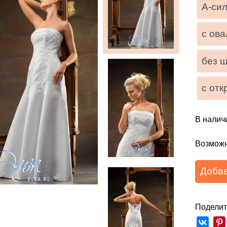
А-си
с ов
без 
с отк
В наличи
Возможн
Добав
Поделит