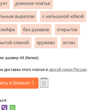
луэт
длинное платье
альным вырезом
с непышной юбкой
шлейфа
без рукавов
открытое
рытой спиной
кружево
атлас
и: размер 44 (белое).
а доставка этого платья в
другой город России
.
ить в блокнот 》
ься: