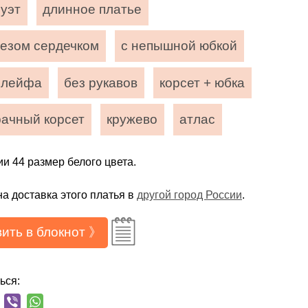
луэт
длинное платье
резом сердечком
с непышной юбкой
шлейфа
без рукавов
корсет + юбка
рачный корсет
кружево
атлас
ии 44 размер белого цвета.
а доставка этого платья в
другой город России
.
ить в блокнот 》
ься: