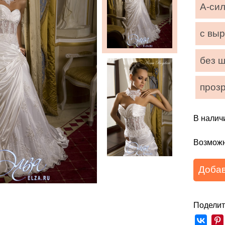
А-си
с вы
без 
проз
В налич
Возможн
Добав
Поделит